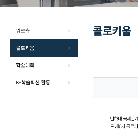
콜로키움
워크숍
콜로키움
학술대회
K-학술확산 활동
인하대 국제관계연
도 제5차 콜로