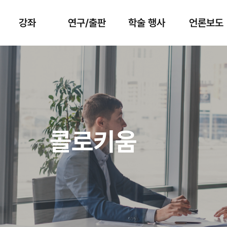
강좌
연구/출판
학술 행사
언론보도
워크숍
콜로키움
학술대회
K-학술확산 활
동
콜로키움