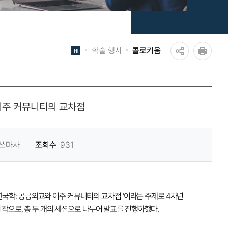
학술 행사
콜로키움
공
인쇄
유
하
이주 커뮤니티의 교차점
기
아쓰마사
조회수
931
 한국학: 공공외교와 이주 커뮤니티의 교차점"이라는 주제로 4차년
작으로, 총 두 개의 세션으로 나누어 발표를 진행하했다.