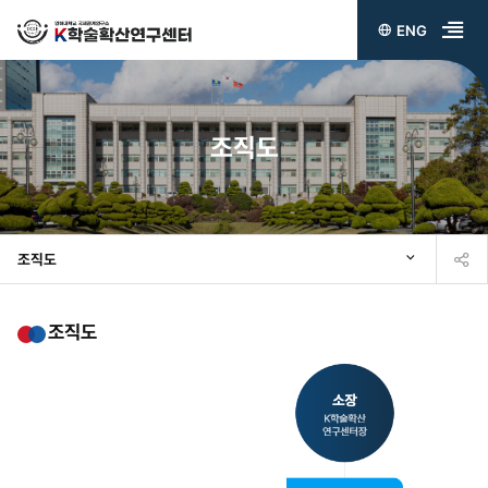
ENG
전
체
메
조직도
뉴
열
기
조직도
조직도