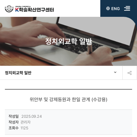
ENG
전
체
메
정치외교학 일반
뉴
열
기
정치외교학 일반
위안부 및 강제동원과 한일 관계 (수강용)
작성일
2025.09.24
작성자
관리자
조회수
1125