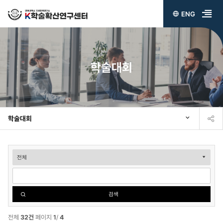
ENG
전
체
메
학술대회
뉴
열
기
학술대회
학
술
대
검색
회
검
전체
32건
페이지
1
/
4