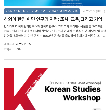
하와이 한인이민연구소 이덕희 소장 초청 좌담회 및 특별강연 개최
2025.11.10(16:03)
하와이 한인 이민 연구의 지평: 조사, 교육,그리고 기억
인하대학교 국제관계연구소와 한국학연구소, 그리고 한국이민사박물관은 2025년
11월 5일과 6일 양일간 하와이 한인이민연구소의 이덕희 소장을 초청, 좌담회 및 특별
강연을 개최하였다. 이번 행사는 1903년 인천항을 출발하여 하와이에 이주한 초기 한
인들의 교육과 커뮤니티를 중심으로, 해외 한인사 속에 담긴 공동체 형성과 교육의 의
개최일자
2025-11-05
미를 조명하고, 인하대학교의 건학정신과 역사적 연대 속에서 재해석해볼 수 있는 자
조회수
504
리였다. 11월 5일(수)에는 인하대학교 정석학술정보관 대회의실에서 인하대 국제
관계연구소, 한국학연구소, 한국이민사박물관의 연구진 및 보도국 관련자가 참석한 가
운데, 이덕희 소장을 초청한 학술 좌담회가 열렸다. 이 자리에서 이덕희 소장은 수십 년
간 하와이 현지에서 직접 수집한 귀중한 1차 사료들을 소개하며, 하와이 한인 이민자들
의 교육, 종교활동, 전쟁 참여 등 더욱 다변화된 주제가 한국학 연구의 시야 안에서 새
롭게 조명될 필요가 있음을 강조하였다. 특히 ▲하와이 전쟁신부(Chaplains)와 미군
정 복무자들, ▲호노울리울리(Honouliuli) 포로수용소 관련 자료, ▲하와이 내 한인
학교 및 교회 기록 등의 주제가 향후 공동연구로 발전될 수 있는 가능성이 논의되었다.
인하대학교와 한국이민사박물관의 연구진은 인천과 하와이를 잇는 이민사 연구의 연
속성을 확인하며, 추가적으로 확인해야 할 자료 및 아카이브 확보 방안에 대해서도 의
견을 교환했다. 이번 좌담회는 하와이 이민사 연구의 현황을 점검하고, 향후 학문적 협
력의 구체적 방향을 모색한 뜻깊은 학술 교류의 장이 되었다. 11월 6일(목)에는 인하
대학교 60주년 기념관 206호에서 ‘하와이 한인과 교육’을 주제로 이덕희 소장의 특