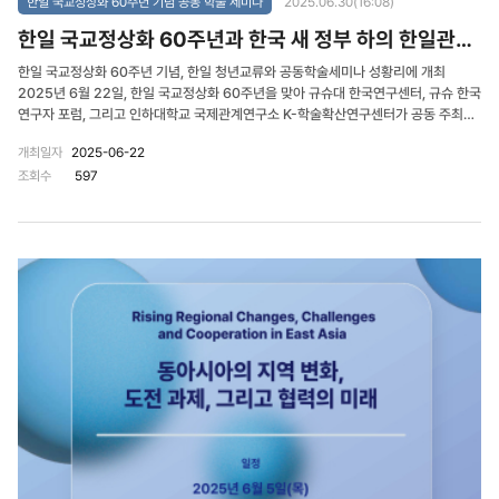
한일 국교정상화 60주년 기념 공동 학술 세미나
2025.06.30(16:08)
한일 국교정상화 60주년과 한국 새 정부 하의 한일관계 전망
한일 국교정상화 60주년 기념, 한일 청년교류와 공동학술세미나 성황리에 개최
2025년 6월 22일, 한일 국교정상화 60주년을 맞아 규슈대 한국연구센터, 규슈 한국
연구자 포럼, 그리고 인하대학교 국제관계연구소 K-학술확산연구센터가 공동 주최한
학술세미나 「한일 국교정상화 60주년과 한국 새 정부 하의 한일관계 전망」이 후쿠오
개최일자
2025-06-22
카에서 성공적으로 개최되었다. 이번 세미나는 학계 및 전문가뿐 아니라 차세대 청년
조회수
597
들이 함께 참여하여 세대 간 소통과 미래지향적 한일관계에 대한 진지한 논의가 이루
어진 유의미한 자리였다. 한국 측에서는 경희대학교 정치외교학과 송석원 교수와 인하
대학교 국제관계연구소 이승재 연구교수, 규슈 측에서는 후쿠오카대학 인문학부 동아
시아지역언어학과 오가타 교수가 발표자로 나섰으며, 후쿠오카여자대학 및 후쿠오카
대학 학생들도 참석하여 뜨거운 토론을 이어갔다. 이에 앞서 21일에는 한국 청년들을
중심으로 한 공공외교 단체인 ‘K-커넥터즈(K-Connectors)’ 학생들은 후쿠오카여대
학생들과 함께 교류 활동을 진행하였다. 특히 교류 활동에서 양국 학생들은 ‘한일관
계’를 주제로 조별 발표 및 토론을 진행하였고, 이를 바탕으로 교류 활동 영상을 릴스
형식으로 제작하였다. 총 3개 팀이 참여해 1팀이 우승을 차지하였으며, 영상은 양 기관
의 홍보 채널을 통해 소개될 계획이다. 이튿날인 6월 23일에는 후쿠오카대학교에서
정규 수업 시간 중 K-커넥터즈 학생의 발제와 양국 학생 간 조별 토론이 이루어졌다.
수업을 마무리할 때는 K-커넥터즈, 후쿠오카대 동아시아 지역언어학과 학생들 모두
‘파이팅’을 외치며 화목하게 행사를 매듭지었다. 한편, 인하대학교 K-학술확산연구센
터는 이번 행사 참석자들을 대상으로 K학술확산연구소사업을 소개하고, 새롭게 제작
한 일본어 홍보 팜플렛도 배포하여 큰 호응을 얻었다. 이어서, 주후쿠오카 대한민국총
영사관이 주최한 ‘한일국교정상화 60주년’ 기념식전에도 참석하여 연구소와 센터의