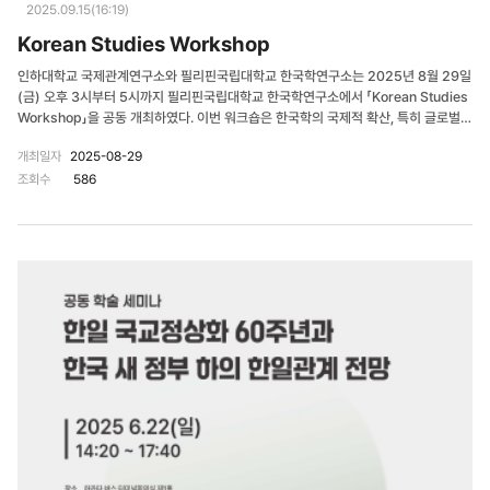
2025.09.15(16:19)
Korean Studies Workshop
인하대학교 국제관계연구소와 필리핀국립대학교 한국학연구소는 2025년 8월 29일
(금) 오후 3시부터 5시까지 필리핀국립대학교 한국학연구소에서 「Korean Studies
Workshop」을 공동 개최하였다. 이번 워크숍은 한국학의 국제적 확산, 특히 글로벌
사우스 지역에서의 전개 현황과 방향을 학문적으로 모색하기 위해 마련되었다. 행사
개최일자
2025-08-29
는 이진영 인하대학교 국제관계연구소장의 개회사로 시작되었다. 이 소장은 필리핀에
조회수
586
서 한류 콘텐츠에 대한 관심과 소비가 꾸준히 증가하고 있는 현실을 언급하며, 한국학
이 단순한 문화 향유 차원을 넘어 사회과학적·정치외교학적 연구 분야로 확장되어야
함을 강조하였다. 이어 배경민 필리핀국립대학교 한국학연구소장이 환영사를 통해
2016년 설립 이후 필리핀 내 한국학 확산을 위해 꾸준히 추진해온 연구소의 활동을
소개하고, 이번 워크숍이 그 성과를 심화하고 확장하는 계기가 될 것임을 밝혔다. 본 세
션에서는 이승재 인하대학교 연구교수가 사회를 맡아, 글로벌 사우스 국가에서 한국학
이 직면한 현황과 과제를 중심으로 논의가 이어졌다. 한국외국어대학교 김수원 교수와
필리핀국립대학교의 Michelle Palumbarit 교수가 각각 발표를 통해 한국학의 학문
적 발전과 지역적 적용 가능성에 대해 심도 있는 분석을 제시하였다. 이후 토론 시간에
는 이진영 소장과 배경민 소장을 비롯한 필리핀국립대학교 연구자들이 참여하였다. 토
론자들은 ▲필리핀 사회에서 한국학 연구가 직면한 구조적 한계 ▲학문적 성과와 사
회적 수요 간의 괴리 ▲공동연구와 교류 확대의 필요성 등을 논의하였다. 또한 필리핀
한국학이 지속 가능하게 발전하기 위해서는 한국과 필리핀 양국 학계 간의 공동연구
프로젝트와 장기적 지원 체계가 마련되어야 한다는 데 의견을 모았다. 이번 워크숍의
결과, 참석자들은 필리핀 내 한국학의 현주소를 종합적으로 진단하고, 앞으로 ▲사회