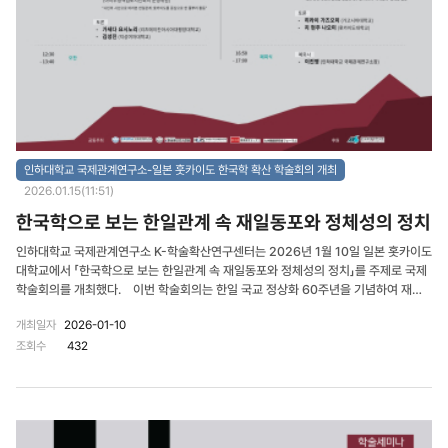
인하대학교 국제관계연구소-일본 훗카이도 한국학 확산 학술회의 개최
2026.01.15(11:51)
한국학으로 보는 한일관계 속 재일동포와 정체성의 정치
인하대학교 국제관계연구소 K-학술확산연구센터는 2026년 1월 10일 일본 홋카이도
대학교에서 「한국학으로 보는 한일관계 속 재일동포와 정체성의 정치」를 주제로 국제
학술회의를 개최했다. 이번 학술회의는 한일 국교 정상화 60주년을 기념하여 재일
동포의 역사적 경험과 디아스포라적 삶을 한국학의 시각에서 분석하고, 한일 간 학
개최일자
2026-01-10
술, 문화 협력의 새로운 가능성을 모색하기 위해 기획되었다. 행사는 홋카이도대학교
조회수
432
공공정책대학원, 규슈대학교 한국연구센터, 규슈한국연구자포럼과 공동으로 진행되
었으며, 한국학중앙연구원의 후원으로 개최되었다. 첫 번째 세션에서는 ‘홋카이도
재일 코리안과 현지 주민과의 연대’를 주제로 심도 있는 논의가 이뤄졌다. 도노히라 요
시히코 동아시아시민네트워크 대표이사가 강제동원 희생자 유해 발굴 워크숍 사례를
통해 한일 시민의 화해와 평화 구축 시도를 발표했으며, 이이지마 히데아키 아이누정
책검토시민회의 운영위원이 풀뿌리 활동을 중심으로 한 시민 체감형 한일관계를 소개