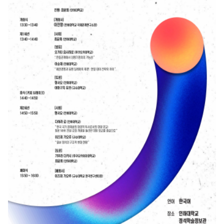
사를 통해 이번 국제학술회의가 양 기관 간 학술 교류를 확대하고, 동아시아의 지속 가
능한 협력과 상호 이해를 증진하는 계기가 되기를 기대한다고 밝혔다. 제1세션은
APU 대학교 사토 요이치로 교수의 사회로 진행되었으며, 한국학과 사회문화적 갈등,
역사 기억을 중심으로 발표와 토론이 이루어졌다. 인하대학교 국제관계연구소 이진영
소장은 「Beyond Area Studies: Reconstructing Global Korean Studies
through Social Science Perspectives」를 주제로 발표하며, 기존 지역연구의 틀
을 넘어 사회과학적 관점에서 글로벌 한국학을 재구성할 필요성을 제기하였다. 또한
현장에 있는 교수, 학생들에게 센터가 제작한 K-MOOC 강좌와 K-학술확산활동에 대
해 홍보 및 확산하였다. 이어 APU 대학교 허승훈 에밀리아 교수는 「Aesthetic
Exploration of Reconciliation Narratives in International Relations (IR) : A
Pedagogical Reflection」을 주제로 국제관계학(IR), 특히 국가 간의 화해 이슈에
관한 내러티브의 중요성에 주목하며, 이를 미학적 관점으로 분석하였다. 또한 APU 대
학교 천칭창 교수와 도 응우옌 탄 냔 학생은 「Set aside, Erased, and Forgotten:
Underrecognized Victimhood and the Marginalization of Zainichi Korean
Hibakusha in Japan’s Nuclear Narratives」를 주제로 일본의 핵 담론 속에서 재
일 한국인 피폭자의 피해 경험이 주변화되어 온 과정을 검토하였다. 각 발표 이후에는
APU 대학교 가세다 요시노리 교수와 오스카 A. 고메즈 교수, 인하대학교 국제관계연
구소 다하라 료 연구원이 토론에 참여하여 발표 내용에 대한 다양한 학문적 의견을 제
시하였다. 이어진 제2세션은 APU 대학교 가세다 요시노리 교수의 사회로 진행되었
으며, 국제정치경제, 탈탄소 외교, 아시아 기억 정치 등을 중심으로 논의가 이어졌다.
인하대학교 정치외교학과 정재환 교수는 「The Trump Administration’s Pursuit
of Weak-Dollar Hegemony and the Reform of the International Monetary
System」을 주제로 트럼프 행정부의 약달러 패권 추구와 국제통화체제 개혁 문제를