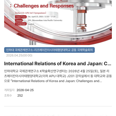
하여 AI 거버넌스와 산업안보 문제에 대한 몽골 측 시각을 공유하였다. 제3세션
“Korea–Mongolia Relations and Regional Foreign Policy Dynamics”에서
는 한–몽 관계와 동북아 외교전략 문제가 심층적으로 논의되었다. 몽골국립대학교
Munkh-Ulzii Batmunkh 교수는 동북아 외교 태도의 문화적·행동적 기반을 분석하
며 한–몽 협력의 전략적 함의를 제시하였고, Battur Jamiyan 교수는 강대국 경쟁 속
에서 몽골의 전략적 헤징 전략을 분석하였다. 또한 Budsuren Davaanyam 교수는
한–몽 수교 이후 양국 조약 관계의 발전 과정을 검토하였다. 토론에는 덕성여자대학교
김성진 교수와 인하대학교 국제관계연구소 최윤희 전임연구원, 이승재 연구교수가 참
여하였다. 이번 학술회의는 동북아 국제질서 변화 속에서 한국과 몽골이 공유할 수 있
는 협력 의제와 전략적 가능성을 다각도로 논의하였다는 점에서 중요한 의미를 가진
다. 특히 에너지, AI, 경제안보, 외교전략 등 다양한 분야를 포괄하는 융합적 논의를 통
인하대 국제관계연구소-리츠메이칸아시아태평양대학교 공동 국제학술회의
해 한–몽 협력의 새로운 방향성을 모색하였으며, 양 기관 간 지속적인 공동연구와 국제
2026.04.25(00:00)
학술교류의 기반을 더욱 강화하는 계기가 되었다. 이번 행사는 인하대학교 국제관계
International Relations of Korea and Japan: Challenges and Responses
연구소 K학술확산연구센터와 몽골국랩대학교 국제관계대학이 공동으로 주최하였으
며, 한국학중앙연구원의 지원을 받아 진행되었다.
인하대학교 국제관계연구소 K학술확산연구센터는 2026년 4월 25일(토), 일본 리
츠메이칸아시아태평양대학교(이하 APU 대학교) J201 강의실에서 동 대학교와 공동
으로 「International Relations of Korea and Japan: Challenges and
Responses」 국제학술회의를 개최하였다. 이번 국제학술회의는 동아시아를 둘러싼
개최일자
2026-04-25
지정학적 불확실성과 경제적 상호의존이 심화되는 가운데, 한국과 일본의 국제관계를
조회수
252
정치·경제·사회문화·역사적 관점에서 종합적으로 논의하고 새로운 협력 방향을 모색하
기 위해 마련되었다. (사진자료) 학술 행사 프로그램 개회식에서는 APU 대학교
가세다 요시노리 교수가 개회사를 진행하였으며, 인하대학교 국제관계연구소 이진영
소장도 개회사를 통해 변화하는 국제질서 속에서 한일관계 연구와 한국학의 국제적 확
산이 갖는 중요성을 강조하였다. 이어 APU 대학교 요시마츠 히데타카 부총장이 환영