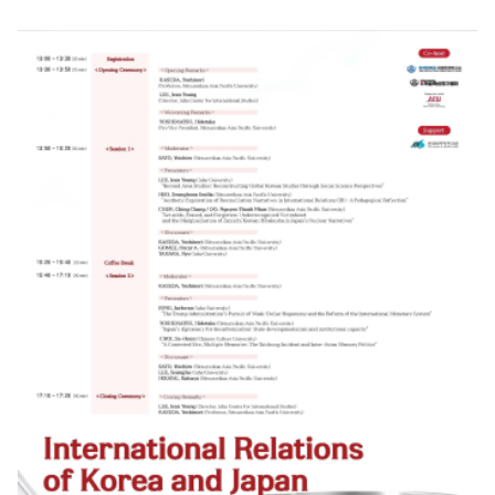
변하는 국제질서 속에서 AI 거버넌스, 경제안보, 에너지 안보, 지역 연결성 등 다양한
이슈들이 동북아 질서와 한–몽 협력에 미치는 영향을 종합적으로 검토하였다는 점에
서 의미를 가진다. 또한 인하대학교 국제관계연구소와 몽골국립대학교 국제관계대학
간 20여 년간 이어져 온 학술교류와 협력 관계를 바탕으로 개최된 행사로서 양 기관
간 지속적인 연구 네트워크 확대와 학술협력 심화의 계기가 되었다. 개회식에서는 인
하대학교 국제관계연구소 이진영 소장과 몽골국립대학교 국제관계학과장 Munkh-
Ulzii Batmunkh가 개회사를 통해 양 기관 간 오랜 학술협력의 의미를 강조하고 향후
한–몽 연구협력의 확대 필요성을 제시하였다. 특히 양측은 동북아 지역의 불확실성이
심화되는 상황에서 학술교류와 공동연구가 정책적·학문적 차원에서 더욱 중요해지고
있음을 강조하였다. 제1세션은 “Energy, Environment, and Regional
Governance in Northeast Asia”를 주제로 진행되었다. 몽골국립대학교
Oyunsuren Samdandash 교수는 러시아–몽골–중국 3자 협력을 중심으로 동북아
에너지 안보 문제를 분석하며, 몽골이 지역 에너지 연결망에서 전략적 역할을 수행할
가능성을 제시하였다. 이어 Batchimeg Battsengel 교수는 동북아 환경협력과
TEMM-DSS 파트너십 사례를 중심으로 지역 환경 거버넌스 문제를 논의하였다. 토
론에는 인하대학교 국제관계연구소 형사요 전임연구원과 단국대학교 Lkhagvadorj
Dolgormaa 연구교수가 참여하여 에너지 안보와 지역협력의 과제에 대한 의견을 제
시하였다. 제2세션 “Technology, Industry, and National Strategy in East
Asia”에서는 AI와 반도체를 둘러싼 동아시아 국가전략 문제가 집중적으로 다루어졌
다. 인하대학교 정재환 교수는 주요 국가들의 AI 국가전략을 비교·분석하며 한국 AI 전
략의 특징과 과제를 제시하였고, 김용신 교수는 미중 반도체 경쟁 속에서 동아시아 산
업 전략이 어떻게 변화하고 있는지를 분석하였다. 본 세션은 몽골국립대학교
Budsuren Davaanyam 교수와 Munkh-Ulzii Batmunkh 교수가 토론자로 참여