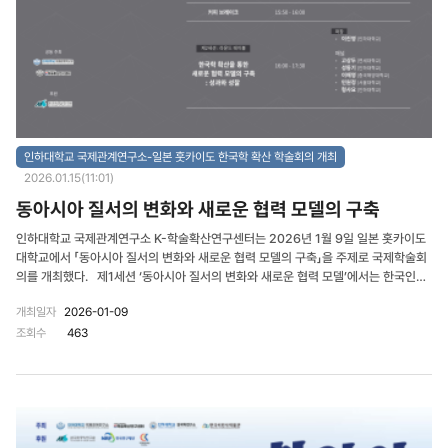
인하대학교 국제관계연구소-일본 훗카이도 한국학 확산 학술회의 개최
2026.01.15(11:01)
동아시아 질서의 변화와 새로운 협력 모델의 구축
인하대학교 국제관계연구소 K-학술확산연구센터는 2026년 1월 9일 일본 홋카이도
대학교에서 「동아시아 질서의 변화와 새로운 협력 모델의 구축」을 주제로 국제학술회
의를 개최했다. 제1세션 ‘동아시아 질서의 변화와 새로운 협력 모델’에서는 한국인
의 대일 태도에 대한 사회심리학적 분석과 동아시아 금융협력 방안이 심도 있게 논의
개최일자
2026-01-09
됐다. 먼저 최준영 인하대 교수는 한국인의 대일 외교 선호가 단순한 이념적 이분법
조회수
463
이 아닌, 질서와 안보를 중시하는 우익권위주의(RWA)나 위계 질서를 수용하는 사회
지배지향성(SDO) 등 내밀한 심리 기제에 의해 결정됨을 규명했다. 이어 정재환 인하
대 교수는 달러 패권 체제의 불안정성이 초래하는 다중위기(Polycrisis) 상황을 진단
하며, 동아시아 국가들이 통화 주권을 지키기 위해 지역 금융 안전망(CMIM)을 강화
하고 자본통제의 정당성을 확보해야 한다는 정책적 대안을 제시했다. 제2세션 라운
드 테이블 ‘한국학 확산을 통한 새로운 협력 모델의 구축: 성과와 성찰’에서는 한국
학 확산을 통한 협력 모델의 성과와 향후 과제를 공유하는 자리가 됐다. 고전적 어문