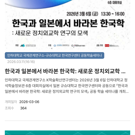
분석하였다. APU 대학교 요시마츠 히데타카 교수는 「Japan’s diplomacy for
decarbonization: State developmentalism and institutional capacity」를
주제로 일본의 탈탄소 외교와 국가 발전주의, 제도적 역량의 관계를 설명하였다. 또한
중국문화대학교 최세훈 교수는 「A Contested Site, Multiple Memories: The
Taichung Incident and Inter-Asian Memory Politics」를 주제로 타이중 사건을
둘러싼 복수의 기억과 아시아 지역 내 기억 정치의 의미를 고찰하였다. 발표 이후에는
리츠메이칸 아시아태평양대학교 사토 요이치로 교수, 인하대학교 국제관계연구소 이
승재 연구교수, APU 대학교 잇카타이 가쓰야 교수가 토론자로 참여하여 발표 주제에
대한 심도있는 논의를 진행하였다. 폐회식에서는 인하대학교 국제관계연구소 이진영
소장과 APU 대학교 가세다 요시노리 교수가 폐회사를 통해 이번 국제학술회의의 성
인하대학교 국제관계연구소-규슈대학교 한국연구센터 공동학술세미나
과를 평가하고, 향후 양 기관 간 지속적인 학술 교류와 공동 연구 확대에 대한 기대를
2026.03.11(16:16)
밝혔다. 이번 국제학술회의는 한국과 일본의 연구자들이 한일관계와 동아시아 국제
한국과 일본에서 바라본 한국학: 새로운 정치외교학 연구의 모색
질서를 둘러싼 주요 쟁점을 다층적으로 논의한 의미있는 자리였다. 특히 정치경제, 탈
탄소 외교, 역사와 기억, 사회문화적 교육 공간 등 다양한 주제를 통해 한일관계를 보다
인하대학교 국제관계연구소 K학술확산연구센터는 2026년 3월 6일 인하대학교 정
폭넓은 국제적 맥락에서 조망하고, 동아시아의 평화와 협력을 위한 새로운 연구 의제
석학술정보관 6층 대회의실에서 일본 규슈대학교 한국연구센터와 공동으로 「한국과
를 모색했다는 점에서 의의를 갖는다. 이번 행사는 인하대학교 국제관계연구소 K학
일본에서 바라본 한국학: 새로운 정치외교학 연구의 모색」 공동 학술 세미나를 개최하
술확산연구센터와 APU 대학교가 공동으로 주최하였으며, 한국학중앙연구원의 지원
였다. 이번 세미나는 양 기관이 추진하고 있는 학술 교류 협력의 일환으로 마련되었으
을 받아 진행되었다.
개최일자
2026-03-06
며, 한국학 연구를 둘러싼 다양한 시각을 공유하고 정치외교학적 관점에서 새로운 연
조회수
364
구 방향을 모색하기 위해 개최되었다. 인하대학교 국제관계연구소 이진영 소장이 개
회사를 통해 최근 변화하는 국제정치 환경 속에서 한국학 연구의 중요성을 강조하며,
이번 공동 세미나가 한일 양국 연구자 간 학문적 교류를 확대하고 한국학 연구의 발전
을 위한 협력의 계기가 되기를 기대한다고 밝혔다. 세미나에서는 한국과 일본 연구
자들이 참여하여 한일관계와 동아시아 정치, 국가 정체성, 일본 정치의 변화 등 다양한