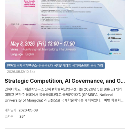
인하대 국제관계연구소–몽골국립대 국제관계대학 국제학술회의 공동 개최
2026.05.12(10:54)
Strategic Competition, AI Governance, and Geoeconomic Transformation in Northeast Asia: Implicati...
인하대학교 국제관계연구소 산하 K학술확산연구센터는 2026년 5월 8일(금) 인하
대학교 본관 현경홀에서 몽골국립대학교 국제관계대학(SPSIRPA, National
University of Mongolia)과 공동으로 국제학술회의를 개최하였다. 이번 학술회의
는 “Strategic Competition, AI Governance, and Geoeconomic
개최일자
2026-05-08
Transformation in Northeast Asia: Implications for Korea–Mongolia
조회수
284
Cooperation”를 주제로 진행되었으며, 최근 동북아 지역에서 심화되고 있는 전략 경
쟁과 인공지능(AI) 기술 발전, 그리고 지경학적 전환 속에서 한국과 몽골이 어떠한 협
력 방향을 모색할 수 있는지를 논의하기 위해 마련되었다. 특히 이번 학술회의는 급