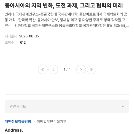
동아시아의 지역 변화, 도전 과제, 그리고 협력의 미래
인하대 국제관계연구소–몽골국립대 국제관계대학, 울란바토르에서 국제학술회의 공
동 개최 -한국학 확산, 동아시아 안보, 정체성·외교 등 다양한 주제로 양국 학자들 교
류- 인하대학교 국제관계연구소와 몽골국립대학교 국제관계대학은 6월 5일(목),
몽골 울란바토르에서 ‘Rising Regional Changes, Challenges and
개최일자
2025-06-05
Cooperation in East Asia’라는 주제 아래 국제학술회의를 공동 개최했다. 이번 학
조회수
612
술회의는 2000년대 초부터 이어져 온 양 기관 간 20여 년에 걸친 학술 교류와 협력
의 결실을 집약한 자리다. 특히 ‘K학술확산연구소사업’을 통한 한국학의 국제화 및 공
공외교적 의의가 중심 의제로 부각되었다. 학술회의는 총 3개의 세션으로 구성되어
한국학의 몽골 확산, 동아시아 안보, 정체성과 외교, 소프트파워 등을 주제로 한국과 몽
골의 학자들이 다양한 발표와 토론을 통해 동아시아의 현재와 미래를 다각도로 조망했
1
4
다. 몽골국립대 Baasankhuu Ganbaatar 교수는 인하대학교 K-학술확산연구센
터가 개발한 K-MOOC 온라인 강좌 「Korea and International Relations(한국과
처음으로
이전페
다음페
마지막으로
국제관계)」를 실제 강의에 적용한 사례를 발표하여 K학술확산의 실질적인 효과를 강
조했다. Ganbaatar 교수는 “2023~2025년 사이 해당 강의를 수강한 몽골국립대
이지
이지
국제관계학 전공 학생이 330명이 넘으며, 수강생들의 만족도·참여율·이수율 모두 긍
정적인 평가를 받았다”고 설명했다. ‘K-학술확산연구소사업’은 2021년 인하대학교
국제관계연구소 산하에 설립된 K-학술확산연구센터를 중심으로 진행되고 있다. 한국
관련사이트
학으로서의 정치외교학 분야를 다룬 온라인 강좌를 영어·한국어 등 다국어로 제작·보
급하고 K-MOOC 플랫폼을 통해 전 세계 학습자에게 무료로 제공하고 있다. 이 외에
개인정보취급방침
이메일무단수집거부
도 동아시아 지역 안보에 대한 국제법적 쟁점, 몽골의 외교적 중재 전략, 아프리카에서
의 문화외교 사례 비교, 고려인 이주민의 정체성 형성, 중국의 경제외교, 디지털 시대의
Address.
민주주의 등 폭넓은 주제를 다룬 발표가 이어졌으며, 이를 통해 다양한 국가적 경험과