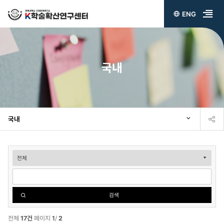
ENG
전
체
메
국내
뉴
열
기
국내
국
내
검
검색
색
전체
17건
페이지
1
/
2