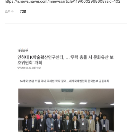
https://n.news.naver.com/mnews/article/119/0002968608?sid=102
조회수
738