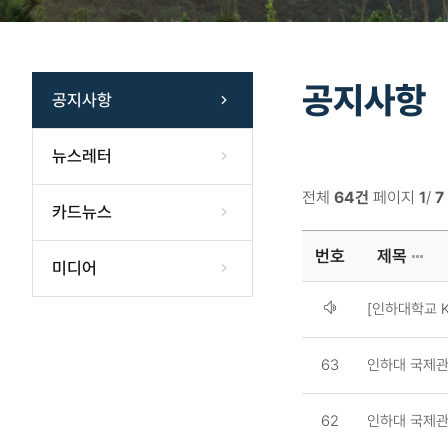
공지사항
공지사항
뉴스레터
전체
64건
페이지
1
/
7
카드뉴스
번호
제목
미디어
번
[인하대학교 K
호,
파
63
인하대 국제관
일,
제
목,
62
인하대 국제관
카