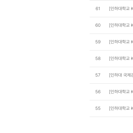
테
61
[인하대학교 
고
리,
60
[인하대학교 
작
성
59
[인하대학교 
자,
조
회
58
[인하대학교 K
수,
작
57
[인하대 국제
성
일
56
[인하대학교 K
제
공
55
[인하대학교 K
표