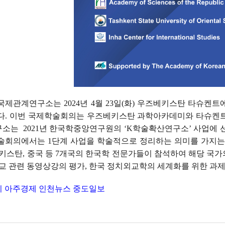
 국제관계연구소는
2024
년
4
월
23
일
(
화
)
우즈베키스탄 타슈켄트
다
.
이번 국제학술회의는 우즈베키스탄 과학아카데미와 타슈켄
구소는
2021
년 한국학중앙연구원의
‘K
학술확산연구소
’
사업에 
학술회의에서는
1
단계 사업을 학술적으로 정리하는 의미를 가지는
키스탄
,
중국 등
7
개국의 한국학 전문가들이 참석하여 해당 국가
교 관련 동영상강의 평가
,
한국 정치외교학의 세계화를 위한 과제
기
아주경제
인천뉴스
중도일보