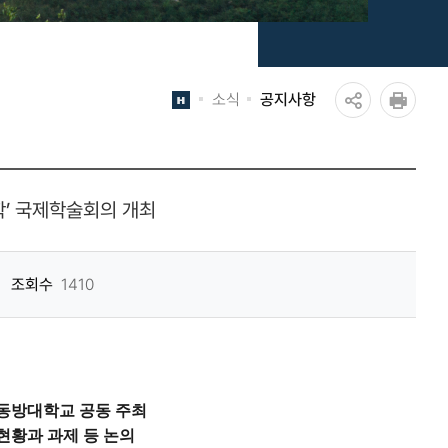
소식
공지사항
공
인쇄
유
하
학’ 국제학술회의 개최
기
조회수
1410
동방대학교 공동 주최
현황과 과제 등 논의