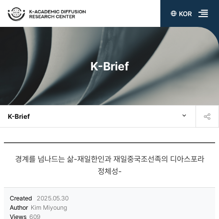
KOR
전
체
메
K-Brief
뉴
열
기
K-Brief
경계를 넘나드는 삶-재일한인과 재일중국조선족의 디아스포라
정체성-
Created
2025.05.30
Author
Kim Miyoung
Views
609